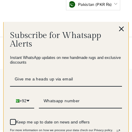
Pakistan (PKR ₨)
Subscribe for Whatsapp
Alerts
© 2026 Imam Carpet Co
Refund Policy
Shipping Policy
Privacy Policy
Terms of Service
Powered by Shopify
Instant WhatsApp updates on new handmade rugs and exclusive
discounts
244 Bewertungen
+92
244
Verifiziert von
Keep me up to date on news and offers
For more information on how we process your data check our Privacy policy.