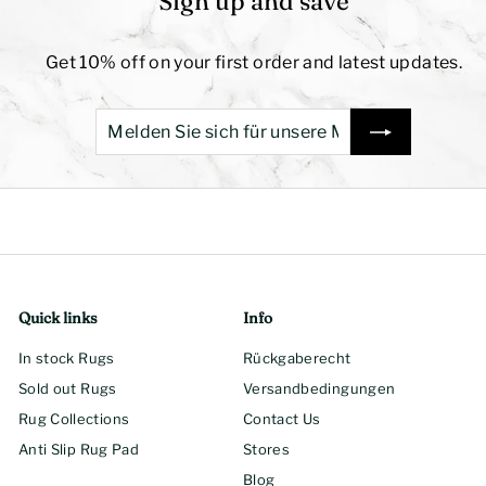
Sign up and save
Get 10% off on your first order and latest updates.
Melden
Abonnieren
Sie
sich
für
unsere
Mailingliste
an
Quick links
Info
In stock Rugs
Rückgaberecht
Sold out Rugs
Versandbedingungen
Rug Collections
Contact Us
Anti Slip Rug Pad
Stores
Blog