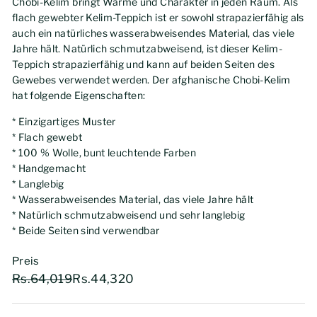
Chobi-Kelim bringt Wärme und Charakter in jeden Raum. Als
flach gewebter Kelim-Teppich ist er sowohl strapazierfähig als
auch ein natürliches wasserabweisendes Material, das viele
Jahre hält. Natürlich schmutzabweisend, ist dieser Kelim-
Teppich strapazierfähig und kann auf beiden Seiten des
Gewebes verwendet werden. Der afghanische Chobi-Kelim
hat folgende Eigenschaften:
* Einzigartiges Muster
* Flach gewebt
* 100 % Wolle, bunt leuchtende Farben
* Handgemacht
* Langlebig
* Wasserabweisendes Material, das viele Jahre hält
* Natürlich schmutzabweisend und sehr langlebig
* Beide Seiten sind verwendbar
Preis
Normaler
Sonderpreis
Rs.64,019
Rs.44,320
Rs.64,019
Rs.44,320
Preis